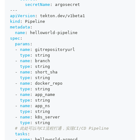
secretName
:
 argosecret
---
apiVersion
:
 tekton.dev/v1beta1
kind
:
 Pipeline
metadata
:
name
:
 helloworld
-
pipeline
spec
:
params
:
-
name
:
 gitrepositoryurl
type
:
 string
-
name
:
 branch
type
:
 string
-
name
:
 short_sha
type
:
 string
-
name
:
 docker_repo
type
:
 string
-
name
:
 app_name
type
:
 string
-
name
:
 app_ns
type
:
 string
-
name
:
 k8s_server
type
:
 string
# 此处可以与CI流程打通，实现CI/CD Pipeline
tasks
:
-
name
:
 helloworld
-
argocd