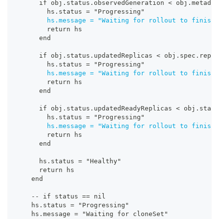
      if obj.status.observedGeneration < obj.metadat
        hs.status = "Progressing"
hs.message = "Waiting for rollout to finish
:
        return hs
      end
      if obj.status.updatedReplicas < obj.spec.repli
        hs.status = "Progressing"
hs.message = "Waiting for rollout to finish
:
        return hs
      end
      if obj.status.updatedReadyReplicas < obj.statu
        hs.status = "Progressing"
hs.message = "Waiting for rollout to finish
:
        return hs
      end
      hs.status = "Healthy"
      return hs
    end
-
-
 if status == nil
    hs.status = "Progressing"
    hs.message = "Waiting for cloneSet"