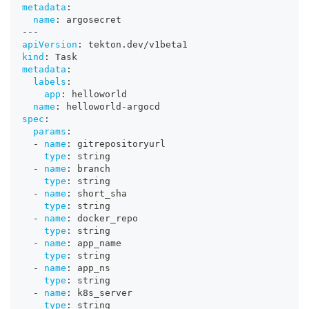
metadata
:
name
:
 argosecret
---
apiVersion
:
 tekton.dev/v1beta1
kind
:
 Task
metadata
:
labels
:
app
:
 helloworld
name
:
 helloworld
-
argocd
spec
:
params
:
-
name
:
 gitrepositoryurl
type
:
 string
-
name
:
 branch
type
:
 string
-
name
:
 short_sha
type
:
 string
-
name
:
 docker_repo
type
:
 string
-
name
:
 app_name
type
:
 string
-
name
:
 app_ns
type
:
 string
-
name
:
 k8s_server
type
:
 string