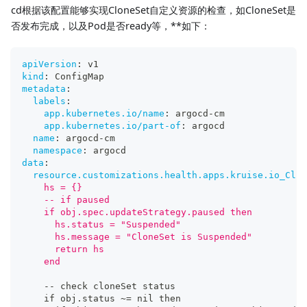
cd根据该配置能够实现CloneSet自定义资源的检查，如CloneSet是
否发布完成，以及Pod是否ready等，**如下：
apiVersion
:
 v1
kind
:
 ConfigMap
metadata
:
labels
:
app.kubernetes.io/name
:
 argocd
-
cm
app.kubernetes.io/part-of
:
 argocd
name
:
 argocd
-
cm
namespace
:
 argocd
data
:
resource.customizations.health.apps.kruise.io_Clon
    hs = {}
    -- if paused
    if obj.spec.updateStrategy.paused then
      hs.status = "Suspended"
      hs.message = "CloneSet is Suspended"
      return hs
    end
-
-
 check cloneSet status
    if obj.status ~= nil then