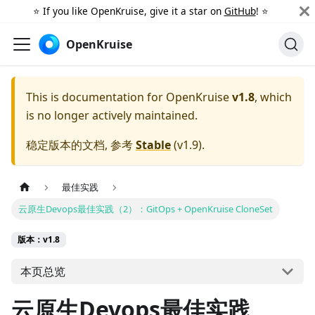
⭐️ If you like OpenKruise, give it a star on
GitHub
! ⭐️
OpenKruise
This is documentation for
OpenKruise
v1.8
, which
is no longer actively maintained.
稳定版本的文档, 参考
Stable
(
v1.9
).
最佳实践
云原生Devops最佳实践（2）：GitOps + OpenKruise CloneSet
版本：v1.8
本页总览
云原生Devops最佳实践