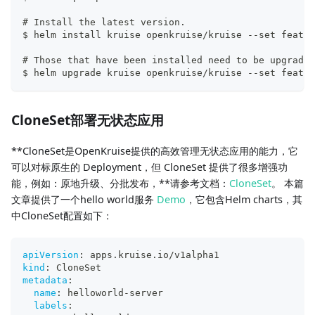
# Install the latest version.
$ helm install kruise openkruise/kruise --set featur
# Those that have been installed need to be upgraded
$ helm upgrade kruise openkruise/kruise --set featur
CloneSet部署无状态应用
**CloneSet是OpenKruise提供的高效管理无状态应用的能力，它
可以对标原生的 Deployment，但 CloneSet 提供了很多增强功
能，例如：原地升级、分批发布，**请参考文档：
CloneSet
。 本篇
文章提供了一个hello world服务
Demo
，它包含Helm charts，其
中CloneSet配置如下：
apiVersion
:
 apps.kruise.io/v1alpha1
kind
:
 CloneSet
metadata
:
name
:
 helloworld
-
server
labels
: