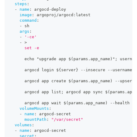
steps
:
-
name
:
 argocd
-
deploy
image
:
 argoproj/argocd
:
latest
command
:
-
 sh
args
:
-
'-ce'
-
>
      set -e
      echo "upgrade app $(params.app_name)"; usernam
      argocd login $
{
server
}
-
-
insecure 
-
-
username $
      argocd app create $(params.app_name) 
-
-
upsert 
      argocd app list; argocd app sync $(params.app_
      argocd app wait $(params.app_name) 
-
-
health
volumeMounts
:
-
name
:
 argocd
-
secret
mountPath
:
"/var/secret"
volumes
:
-
name
:
 argocd
-
secret
secret
: