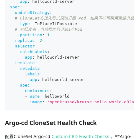
app
:
 helloworld
-
server
spec
:
updateStrategy
:
# CloneSet会优先尝试原地升级 Pod，如果不行再采用重建升级
type
:
 InPlaceIfPossible
# 分批发布，当前批次只升级1个Pod
partition
:
1
replicas
:
2
selector
:
matchLabels
:
app
:
 helloworld
-
server
template
:
metadata
:
labels
:
app
:
 helloworld
-
server
spec
:
containers
:
-
name
:
 helloworld
image
:
"openkruise/kruise:hello_world-d92ae1
Argo-cd CloneSet Health Check
配置CloneSet Argo-cd
Custom CRD Health Checks
， **Argo-