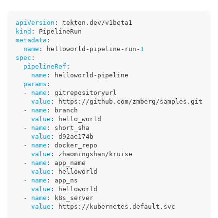
apiVersion
:
 tekton.dev/v1beta1
kind
:
 PipelineRun
metadata
:
name
:
 helloworld
-
pipeline
-
run
-
1
spec
:
pipelineRef
:
name
:
 helloworld
-
pipeline
params
:
-
name
:
 gitrepositoryurl
value
:
 https
:
//github.com/zmberg/samples.git
-
name
:
 branch
value
:
 hello_world
-
name
:
 short_sha
value
:
 d92ae174b
-
name
:
 docker_repo
value
:
 zhaomingshan/kruise
-
name
:
 app_name
value
:
 helloworld
-
name
:
 app_ns
value
:
 helloworld
-
name
:
 k8s_server
value
:
 https
:
//kubernetes.default.svc