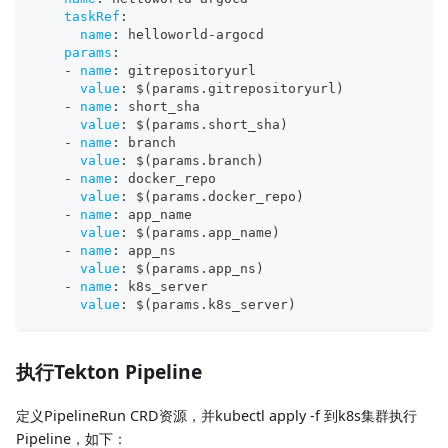
taskRef
:
name
:
 helloworld
-
argocd
params
:
-
name
:
 gitrepositoryurl
value
:
 $(params.gitrepositoryurl)
-
name
:
 short_sha
value
:
 $(params.short_sha)
-
name
:
 branch
value
:
 $(params.branch)
-
name
:
 docker_repo
value
:
 $(params.docker_repo)
-
name
:
 app_name
value
:
 $(params.app_name)
-
name
:
 app_ns
value
:
 $(params.app_ns)
-
name
:
 k8s_server
value
:
 $(params.k8s_server)
执行Tekton Pipeline
定义PipelineRun CRD资源，并kubectl apply -f 到k8s集群执行
Pipeline，如下：