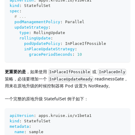
apiVersion
:
 apps.kruise.io/v1beta1
kind
:
 StatefulSet
spec
:
# ...
podManagementPolicy
:
 Parallel
updateStrategy
:
type
:
 RollingUpdate
rollingUpdate
:
podUpdatePolicy
:
 InPlaceIfPossible
inPlaceUpdateStrategy
:
gracePeriodSeconds
:
10
更重要的是
，如果使用
或
InPlaceIfPossible
InPlaceOnly
策略，必须要增加一个
readinessGate，
InPlaceUpdateReady
用来在原地升级的时候控制器将 Pod 设置为 NotReady。
一个完整的原地升级 StatefulSet 例子如下：
apiVersion
:
 apps.kruise.io/v1beta1
kind
:
 StatefulSet
metadata
:
name
:
 sample