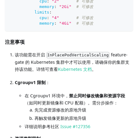
cpu
:
"2"
# 可修改
memory
:
"2Gi"
# 可修改
limits
:
cpu
:
"4"
# 可修改
memory
:
"4Gi"
# 可修改
注意事项
该功能需在开启
feature-
InPlacePodVerticalScaling
gate 的 Kubernetes 集群中才可以使用，请确保你的集群支
持该功能。详情可查看
Kubernetes 文档
。
Cgroupv1 限制
：
在 Cgroupv1 环境中，
禁止同时修改镜像和资源字段
（如同时更新镜像和 CPU 配额）。需分步操作：
先完成资源修改的原地升级
再触发镜像更新的原地升级
详细说明参考社区
Issue #127356