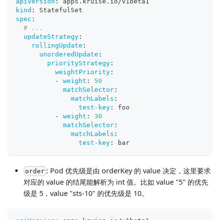
apiVersion
:
 apps.kruise.io/v1beta1
kind
:
 StatefulSet
spec
:
# ...
updateStrategy
:
rollingUpdate
:
unorderedUpdate
:
priorityStrategy
:
weightPriority
:
-
weight
:
50
matchSelector
:
matchLabels
:
test-key
:
 foo
-
weight
:
30
matchSelector
:
matchLabels
:
test-key
:
 bar
: Pod 优先级是由 orderKey 的 value 决定，这里要求
order
对应的 value 的结尾能解析为 int 值。比如 value "5" 的优先
级是 5，value "sts-10" 的优先级是 10。