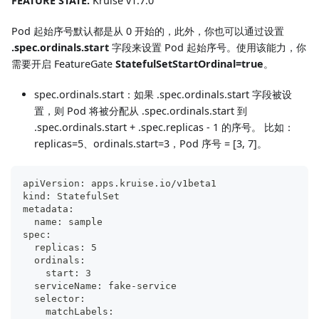
FEATURE STATE:
Kruise v1.7.0
Pod 起始序号默认都是从 0 开始的，此外，你也可以通过设置
.spec.ordinals.start
字段来设置 Pod 起始序号。使用该能力，你
需要开启 FeatureGate
StatefulSetStartOrdinal=true
。
spec.ordinals.start：如果 .spec.ordinals.start 字段被设
置，则 Pod 将被分配从 .spec.ordinals.start 到
.spec.ordinals.start + .spec.replicas - 1 的序号。 比如：
replicas=5、ordinals.start=3，Pod 序号 = [3, 7]。
apiVersion: apps.kruise.io/v1beta1
kind: StatefulSet
metadata:
  name: sample
spec:
  replicas: 5
  ordinals:
    start: 3
  serviceName: fake-service
  selector:
    matchLabels: