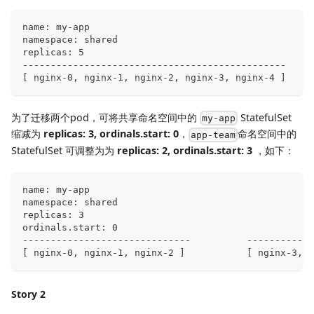
name: my-app
namespace: shared
replicas: 5
-----------------------------------------------
[ nginx-0, nginx-1, nginx-2, nginx-3, nginx-4 ]
为了迁移两个pod，可将共享命名空间中的
StatefulSet
my-app
缩减为
replicas: 3, ordinals.start: 0
，
命名空间中的
app-team
StatefulSet 可调整为为
replicas: 2, ordinals.start: 3
，如下：
ordinals
------------------------------
[ nginx-0, nginx-1, nginx-2 ]	
Story 2