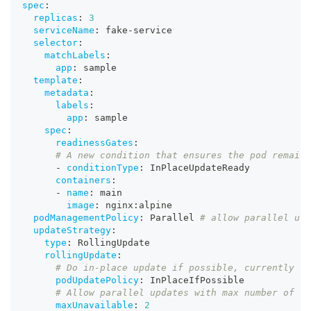
spec
:
replicas
:
3
serviceName
:
 fake
-
service
selector
:
matchLabels
:
app
:
 sample
template
:
metadata
:
labels
:
app
:
 sample
spec
:
readinessGates
:
# A new condition that ensures the pod remains
-
conditionType
:
 InPlaceUpdateReady
containers
:
-
name
:
 main
image
:
 nginx
:
alpine
podManagementPolicy
:
 Parallel 
# allow parallel upd
updateStrategy
:
type
:
 RollingUpdate
rollingUpdate
:
# Do in-place update if possible, currently on
podUpdatePolicy
:
 InPlaceIfPossible
# Allow parallel updates with max number of un
maxUnavailable
:
2