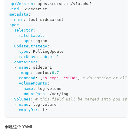
apiVersion
:
 apps.kruise.io/v1alpha1
kind
:
 SidecarSet
metadata
:
name
:
 test
-
sidecarset
spec
:
selector
:
matchLabels
:
app
:
 nginx
updateStrategy
:
type
:
 RollingUpdate
maxUnavailable
:
1
containers
:
-
name
:
 sidecar1
image
:
 centos
:
6.7
command
:
[
"sleep"
,
"999d"
]
# do nothing at all
volumeMounts
:
-
name
:
 log
-
volume
mountPath
:
 /var/log
volumes
:
# this field will be merged into pod.spec
-
name
:
 log
-
volume
emptyDir
:
{
}
创建这个 YAML: