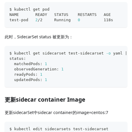
$ kubectl get pod
NAME       READY   STATUS    RESTARTS   AGE
test-pod   
2
/2     Running   
0
          118s
此时，SidecarSet status 被更新为：
$ kubectl get sidecarset test-sidecarset 
-o
 yaml 
|
g
status:
  matchedPods: 
1
  observedGeneration: 
1
  readyPods: 
1
  updatedPods: 
1
更新sidecar container Image
更新sidecarSet中sidecar container的image=centos:7
$ kubectl edit sidecarsets test-sidecarset