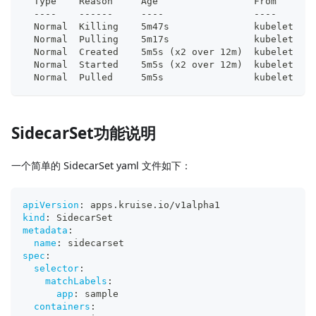
  Type    Reason     Age                 From       
  ----    ------     ----                ----       
  Normal  Killing    5m47s               kubelet    
  Normal  Pulling    5m17s               kubelet    
  Normal  Created    5m5s 
(
x2 over 12m
)
  kubelet    
  Normal  Started    5m5s 
(
x2 over 12m
)
  kubelet    
  Normal  Pulled     5m5s                kubelet    
SidecarSet功能说明
一个简单的 SidecarSet yaml 文件如下：
apiVersion
:
 apps.kruise.io/v1alpha1
kind
:
 SidecarSet
metadata
:
name
:
 sidecarset
spec
:
selector
:
matchLabels
:
app
:
 sample
containers
: