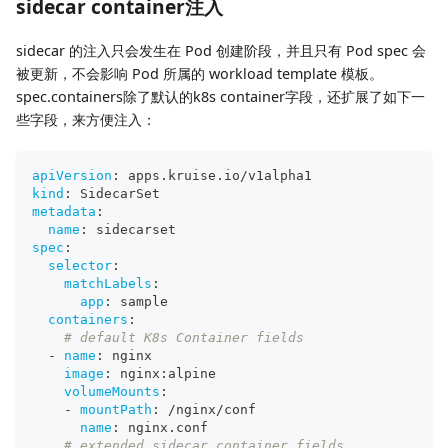
sidecar container注入
sidecar 的注入只会发生在 Pod 创建阶段，并且只有 Pod spec 会
被更新，不会影响 Pod 所属的 workload template 模板。
spec.containers除了默认的k8s container字段，还扩展了如下一
些字段，来方便注入：
apiVersion
:
 apps.kruise.io/v1alpha1
kind
:
 SidecarSet
metadata
:
name
:
 sidecarset
spec
:
selector
:
matchLabels
:
app
:
 sample
containers
:
# default K8s Container fields
-
name
:
 nginx
image
:
 nginx
:
alpine
volumeMounts
:
-
mountPath
:
 /nginx/conf
name
:
 nginx.conf
# extended sidecar container fields