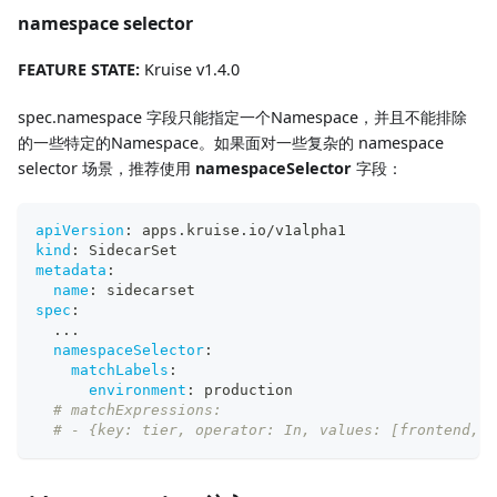
namespace selector
FEATURE STATE:
Kruise v1.4.0
spec.namespace 字段只能指定一个Namespace，并且不能排除
的一些特定的Namespace。如果面对一些复杂的 namespace
selector 场景，推荐使用
namespaceSelector
字段：
apiVersion
:
 apps.kruise.io/v1alpha1
kind
:
 SidecarSet
metadata
:
name
:
 sidecarset
spec
:
...
namespaceSelector
:
matchLabels
:
environment
:
 production
# matchExpressions:
# - {key: tier, operator: In, values: [frontend, m