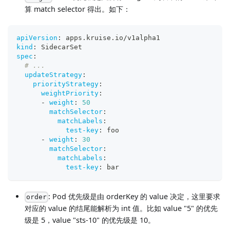
算 match selector 得出。如下：
apiVersion
:
 apps.kruise.io/v1alpha1
kind
:
 SidecarSet
spec
:
# ...
updateStrategy
:
priorityStrategy
:
weightPriority
:
-
weight
:
50
matchSelector
:
matchLabels
:
test-key
:
 foo
-
weight
:
30
matchSelector
:
matchLabels
:
test-key
:
 bar
: Pod 优先级是由 orderKey 的 value 决定，这里要求
order
对应的 value 的结尾能解析为 int 值。比如 value "5" 的优先
级是 5，value "sts-10" 的优先级是 10。