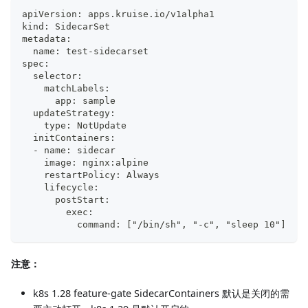
apiVersion: apps.kruise.io/v1alpha1
kind: SidecarSet
metadata:
  name: test-sidecarset
spec:
  selector:
    matchLabels:
      app: sample
  updateStrategy:
    type: NotUpdate
  initContainers:
  - name: sidecar
    image: nginx:alpine
    restartPolicy: Always
    lifecycle:
      postStart:
        exec:
          command: ["/bin/sh", "-c", "sleep 10"]
注意：
k8s 1.28 feature-gate SidecarContainers 默认是关闭的需