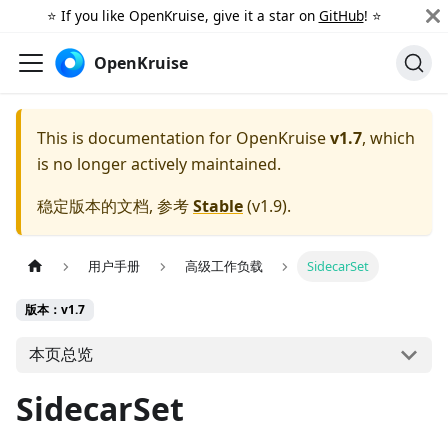
⭐️ If you like OpenKruise, give it a star on
GitHub
! ⭐️
OpenKruise
This is documentation for
OpenKruise
v1.7
, which
is no longer actively maintained.
稳定版本的文档, 参考
Stable
(
v1.9
).
用户手册
高级工作负载
SidecarSet
版本：v1.7
本页总览
SidecarSet