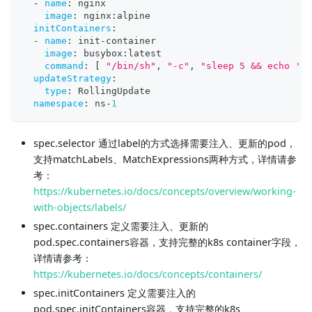
-
name
:
 nginx
image
:
 nginx
:
alpine
initContainers
:
-
name
:
 init
-
container
image
:
 busybox
:
latest
command
:
[
"/bin/sh"
,
"-c"
,
"sleep 5 && echo 'in
updateStrategy
:
type
:
 RollingUpdate
namespace
:
 ns
-
1
spec.selector 通过label的方式选择需要注入、更新的pod，
支持matchLabels、MatchExpressions两种方式，详情请参
考：
https://kubernetes.io/docs/concepts/overview/working-
with-objects/labels/
spec.containers 定义需要注入、更新的
pod.spec.containers容器，支持完整的k8s container字段，
详情请参考：
https://kubernetes.io/docs/concepts/containers/
spec.initContainers 定义需要注入的
pod.spec.initContainers容器，支持完整的k8s