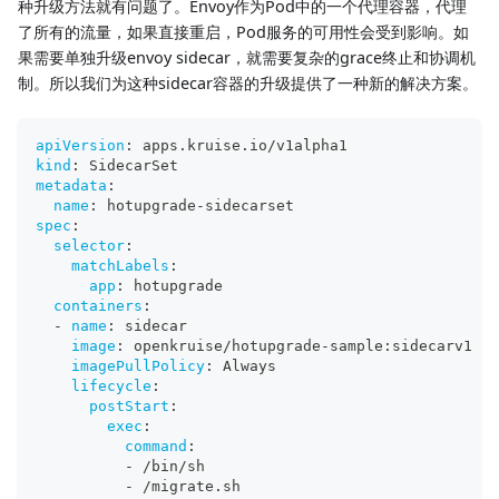
种升级方法就有问题了。Envoy作为Pod中的一个代理容器，代理
了所有的流量，如果直接重启，Pod服务的可用性会受到影响。如
果需要单独升级envoy sidecar，就需要复杂的grace终止和协调机
制。所以我们为这种sidecar容器的升级提供了一种新的解决方案。
apiVersion
:
 apps.kruise.io/v1alpha1
kind
:
 SidecarSet
metadata
:
name
:
 hotupgrade
-
sidecarset
spec
:
selector
:
matchLabels
:
app
:
 hotupgrade
containers
:
-
name
:
 sidecar
image
:
 openkruise/hotupgrade
-
sample
:
sidecarv1
imagePullPolicy
:
 Always
lifecycle
:
postStart
:
exec
:
command
:
-
 /bin/sh
-
 /migrate.sh