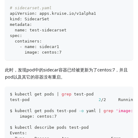
# sidecarset.yaml
apiVersion: apps.kruise.io/v1alpha1
kind: SidecarSet
metadata:
  name: test-sidecarset
spec:
  containers:
    - name: sidecar1
      image: centos:7
此时，发现pod中的sidecar容器已经被更新为了centos:7，并且
pod以及其它的容器没有重启。
$ kubectl get pods 
|
grep
 test-pod
test-pod                            
2
/2     Running 
$ kubectl get pods test-pod 
-o
 yaml 
|
grep
'image: c
    image: centos:7
$ kubectl describe pods test-pod
Events: