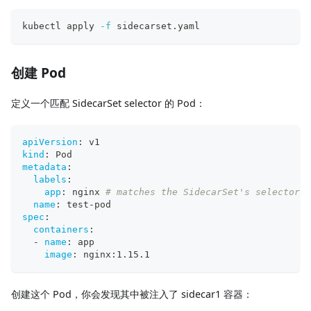
kubectl apply 
-f
 sidecarset.yaml
创建 Pod
定义一个匹配 SidecarSet selector 的 Pod：
apiVersion
:
 v1
kind
:
 Pod
metadata
:
labels
:
app
:
 nginx 
# matches the SidecarSet's selector
name
:
 test
-
pod
spec
:
containers
:
-
name
:
 app
image
:
 nginx
:
1.15.1
创建这个 Pod，你会发现其中被注入了 sidecar1 容器：