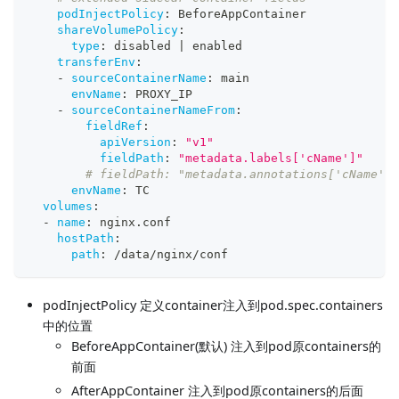
podInjectPolicy
:
 BeforeAppContainer
shareVolumePolicy
:
type
:
 disabled 
|
 enabled
transferEnv
:
-
sourceContainerName
:
 main
envName
:
 PROXY_IP
-
sourceContainerNameFrom
:
fieldRef
:
apiVersion
:
"v1"
fieldPath
:
"metadata.labels['cName']"
# fieldPath: "metadata.annotations['cName']"
envName
:
 TC
volumes
:
-
name
:
 nginx.conf
hostPath
:
path
:
 /data/nginx/conf
podInjectPolicy 定义container注入到pod.spec.containers
中的位置
BeforeAppContainer(默认) 注入到pod原containers的
前面
AfterAppContainer 注入到pod原containers的后面