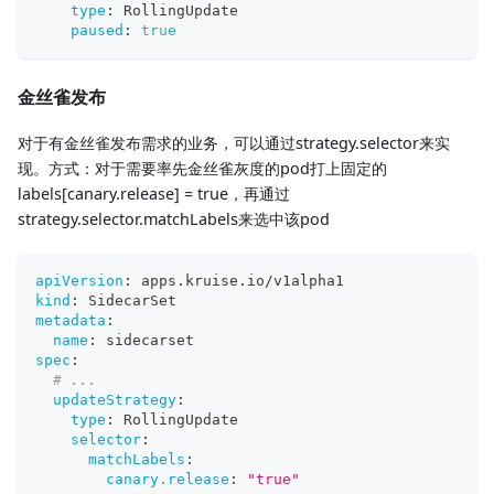
type
:
 RollingUpdate
paused
:
true
金丝雀发布
对于有金丝雀发布需求的业务，可以通过strategy.selector来实
现。方式：对于需要率先金丝雀灰度的pod打上固定的
labels[canary.release] = true，再通过
strategy.selector.matchLabels来选中该pod
apiVersion
:
 apps.kruise.io/v1alpha1
kind
:
 SidecarSet
metadata
:
name
:
 sidecarset
spec
:
# ...
updateStrategy
:
type
:
 RollingUpdate
selector
:
matchLabels
:
canary.release
:
"true"