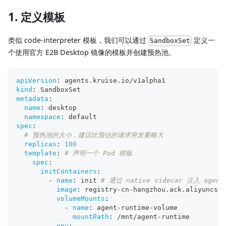
1. 定义模板
类似 code-interpreter 模板，我们可以通过
定义一
SandboxSet
个使用官方 E2B Desktop 镜像的模板并创建预热池。
apiVersion
:
 agents.kruise.io/v1alpha1
kind
:
 SandboxSet
metadata
:
name
:
 desktop
namespace
:
 default
spec
:
# 预热池的大小，建议比预估的请求突发量略大
replicas
:
100
template
:
# 声明一个 Pod 模板
spec
:
initContainers
:
-
name
:
 init 
# 通过 native sidecar 注入 agent
image
:
 registry
-
cn
-
hangzhou.ack.aliyuncs.c
volumeMounts
:
-
name
:
 agent
-
runtime
-
volume
mountPath
:
 /mnt/agent
-
runtime
env
: