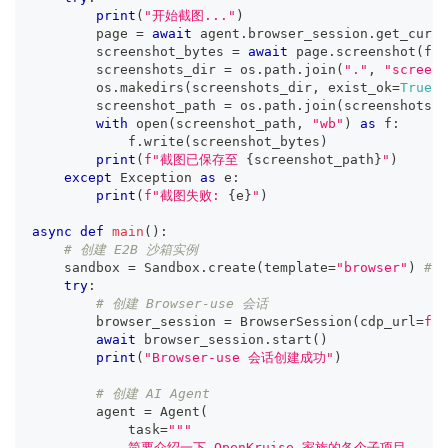
print
(
"开始截图..."
)
        page 
=
await
 agent
.
browser_session
.
get_curre
        screenshot_bytes 
=
await
 page
.
screenshot
(
ful
        screenshots_dir 
=
 os
.
path
.
join
(
"."
,
"screens
        os
.
makedirs
(
screenshots_dir
,
 exist_ok
=
True
)
        screenshot_path 
=
 os
.
path
.
join
(
screenshots_d
with
open
(
screenshot_path
,
"wb"
)
as
 f
:
            f
.
write
(
screenshot_bytes
)
print
(
f"截图已保存至 
{
screenshot_path
}
"
)
except
 Exception 
as
 e
:
print
(
f"截图失败: 
{
e
}
"
)
async
def
main
(
)
:
# 创建 E2B 沙箱实例
    sandbox 
=
 Sandbox
.
create
(
template
=
"browser"
)
# 
try
:
# 创建 Browser-use 会话
        browser_session 
=
 BrowserSession
(
cdp_url
=
f"h
await
 browser_session
.
start
(
)
print
(
"Browser-use 会话创建成功"
)
# 创建 AI Agent
        agent 
=
 Agent
(
            task
=
"""
            简要介绍一下 OpenKruise 家族的各个子项目。