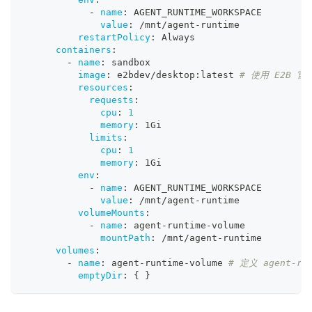
-
name
:
 AGENT_RUNTIME_WORKSPACE
value
:
 /mnt/agent
-
runtime
restartPolicy
:
 Always
containers
:
-
name
:
 sandbox
image
:
 e2bdev/desktop
:
latest 
# 使用 E2B 官
resources
:
requests
:
cpu
:
1
memory
:
 1Gi
limits
:
cpu
:
1
memory
:
 1Gi
env
:
-
name
:
 AGENT_RUNTIME_WORKSPACE
value
:
 /mnt/agent
-
runtime
volumeMounts
:
-
name
:
 agent
-
runtime
-
volume
mountPath
:
 /mnt/agent
-
runtime
volumes
:
-
name
:
 agent
-
runtime
-
volume 
# 定义 agent-r
emptyDir
:
{
}