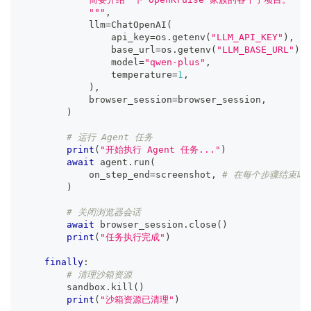
            """
,
            llm
=
ChatOpenAI
(
                api_key
=
os
.
getenv
(
"LLM_API_KEY"
)
,
                base_url
=
os
.
getenv
(
"LLM_BASE_URL"
)
,
                model
=
"qwen-plus"
,
                temperature
=
1
,
)
,
            browser_session
=
browser_session
,
)
# 运行 Agent 任务
print
(
"开始执行 Agent 任务..."
)
await
 agent
.
run
(
            on_step_end
=
screenshot
,
# 在每个步骤结束时调用
)
# 关闭浏览器会话
await
 browser_session
.
close
(
)
print
(
"任务执行完成"
)
finally
:
# 清理沙箱资源
        sandbox
.
kill
(
)
print
(
"沙箱资源已清理"
)