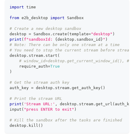
import
 time
from
 e2b_desktop 
import
 Sandbox
# Create a new desktop sandbox
desktop 
=
 Sandbox
.
create
(
template
=
"desktop"
)
print
(
f"sandboxId: 
{
desktop
.
sandbox_id
}
"
)
# Note: There can be only one stream at a time
# You need to stop the current stream before streami
desktop
.
stream
.
start
(
# window_id=desktop.get_current_window_id(), # i
    require_auth
=
True
)
# Get the stream auth key
auth_key 
=
 desktop
.
stream
.
get_auth_key
(
)
# Print the stream URL
print
(
'Stream URL:'
,
 desktop
.
stream
.
get_url
(
auth_key
input
(
"press ENTER to exit"
)
# Kill the sandbox after the tasks are finished
desktop
.
kill
(
)