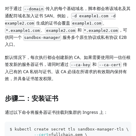
对于通过
传入的每个基础域名，脚本都会将该域名及其
--domain
通配符域名加入证书 SAN。例如，
-d example1.com -d
生成的证书会覆盖
、
example2.com
example1.com
、
和
，可
*.example1.com
example2.com
*.example2.com
供同一个
服务多个原生协议或私有协议 E2B
sandbox-manager
入口。
默认情况下，每次执行都会创建新的 CA。如果需要使用同一信任根
签发新的服务器证书，请同时通过
和
传
--ca-key
--ca-cert
入已有的 CA 私钥与证书。该 CA 必须在所请求的有效期内保持有
效，并具备证书签发权限。
步骤二：安装证书
通过以下命令将服务器证书挂载到集群的 Ingress 上：
$ kubectl create secret tls sandbox-manager-tls 
\
--cert
=
fullchain.pem 
\