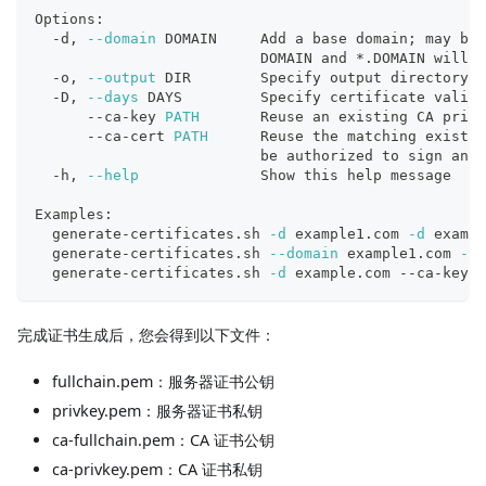
Options:
  -d, 
--domain
 DOMAIN     Add a base domain
;
 may be 
                          DOMAIN and *.DOMAIN will b
  -o, 
--output
 DIR        Specify output directory 
(
  -D, 
--days
 DAYS         Specify certificate validi
      --ca-key 
PATH
       Reuse an existing CA priva
      --ca-cert 
PATH
      Reuse the matching existin
                          be authorized to sign and 
  -h, 
--help
              Show this 
help
 message
Examples:
  generate-certificates.sh 
-d
 example1.com 
-d
 exampl
  generate-certificates.sh 
--domain
 example1.com 
--d
  generate-certificates.sh 
-d
 example.com --ca-key c
完成证书生成后，您会得到以下文件：
fullchain.pem：服务器证书公钥
privkey.pem：服务器证书私钥
ca-fullchain.pem：CA 证书公钥
ca-privkey.pem：CA 证书私钥