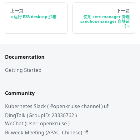
上一篇
下一篇
运行 E2B desktop 沙箱
使用 cert-manager 管理
sandbox-manager 自签证
书
Documentation
Getting Started
Community
Kubernetes Slack ( #openkruise channel )
DingTalk (GroupID: 23330762 )
WeChat (User: openkruise )
Bi-week Meeting (APAC, Chinese)