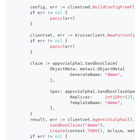
	config
,
 err 
:=
 clientcmd
.
BuildConfigFromFlag
if
 err 
!=
nil
{
panic
(
err
)
}
	clientset
,
 err 
:=
 kruiseclient
.
NewForConfig
(
if
 err 
!=
nil
{
panic
(
err
)
}
	claim 
:=
 appsv1alpha1
.
SandboxClaim
{
		ObjectMeta
:
 metav1
.
ObjectMeta
{
			GenerateName
:
"demo"
,
}
,
		Spec
:
 appsv1alpha1
.
SandboxClaimSpec
{
			Replicas
:
int32Ptr
(
2
)
,
			TemplateName
:
"demo"
,
}
,
}
	result
,
 err 
:=
 clientset
.
AgentsV1alpha1
(
)
.
SandboxClaims
(
"demo"
)
.
Create
(
context
.
TODO
(
)
,
&
claim
,
 metav
if
 err 
!=
nil
{