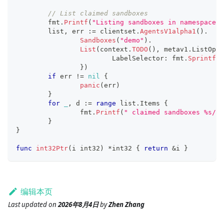
// List claimed sandboxes
	fmt
.
Printf
(
"Listing sandboxes in namespace %
	list
,
 err 
:=
 clientset
.
AgentsV1alpha1
(
)
.
Sandboxes
(
"demo"
)
.
List
(
context
.
TODO
(
)
,
 metav1
.
ListOpti
			LabelSelector
:
 fmt
.
Sprintf
(
"
}
)
if
 err 
!=
nil
{
panic
(
err
)
}
for
_
,
 d 
:=
range
 list
.
Items 
{
		fmt
.
Printf
(
" claimed sandboxes %s/%s
}
}
func
int32Ptr
(
i 
int32
)
*
int32
{
return
&
i 
}
编辑本页
Last updated
on
2026年8月4日
by
Zhen Zhang