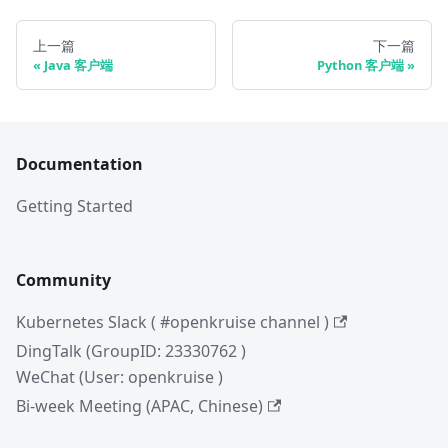
上一篇
下一篇
Java 客户端
Python 客户端
Documentation
Getting Started
Community
Kubernetes Slack ( #openkruise channel )
DingTalk (GroupID: 23330762 )
WeChat (User: openkruise )
Bi-week Meeting (APAC, Chinese)