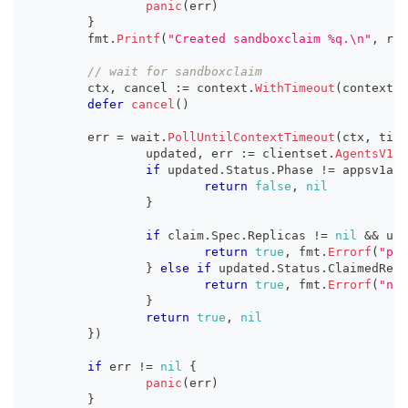
panic
(
err
)
}
	fmt
.
Printf
(
"Created sandboxclaim %q.\n"
,
 res
// wait for sandboxclaim
	ctx
,
 cancel 
:=
 context
.
WithTimeout
(
context
.
B
defer
cancel
(
)
	err 
=
 wait
.
PollUntilContextTimeout
(
ctx
,
 time
		updated
,
 err 
:=
 clientset
.
AgentsV1al
if
 updated
.
Status
.
Phase 
!=
 appsv1alp
return
false
,
nil
}
if
 claim
.
Spec
.
Replicas 
!=
nil
&&
 upd
return
true
,
 fmt
.
Errorf
(
"par
}
else
if
 updated
.
Status
.
ClaimedRepl
return
true
,
 fmt
.
Errorf
(
"non
}
return
true
,
nil
}
)
if
 err 
!=
nil
{
panic
(
err
)
}