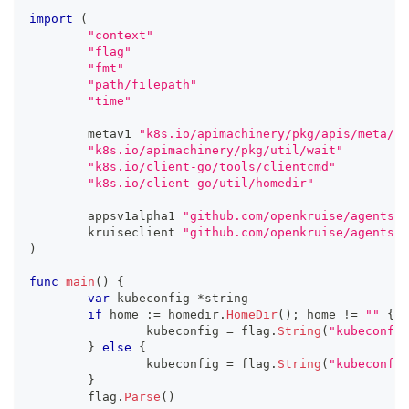
import
(
"context"
"flag"
"fmt"
"path/filepath"
"time"
	metav1 
"k8s.io/apimachinery/pkg/apis/meta/v1
"k8s.io/apimachinery/pkg/util/wait"
"k8s.io/client-go/tools/clientcmd"
"k8s.io/client-go/util/homedir"
	appsv1alpha1 
"github.com/openkruise/agents-a
	kruiseclient 
"github.com/openkruise/agents-a
)
func
main
(
)
{
var
 kubeconfig 
*
string
if
 home 
:=
 homedir
.
HomeDir
(
)
;
 home 
!=
""
{
		kubeconfig 
=
 flag
.
String
(
"kubeconfig
}
else
{
		kubeconfig 
=
 flag
.
String
(
"kubeconfig
}
	flag
.
Parse
(
)