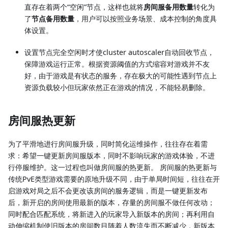
直存在着两个“空闲”节点，这样也就将
房间服备用数量
转化为
了
节点备用数量
，用户可以按照业务场景、成本控制的角度具
体设置。
设置节点完全空闲时才使cluster autoscaler自动回收节点，
保障游戏运行正常。根据资源阈值的方式缩容对游戏并不友
好，由于游戏是有状态的服务，存在极大的可能性遇到节点上
资源负载较小但玩家依然正在游戏的情况，不能轻易删除。
房间服热更新
为了平滑地进行房间服升级，同时简化运维操作，往往存在着需
求：希望一键更新房间服版本，同时不影响玩家的游戏体验，不进
行停服维护。这一过程也叫做房间服的热更新。 房间服的热更新与
传统PvE类型游戏需要的原地升级不同，由于单局时间短，往往在开
启游戏对局之后不会更改该房间的服务逻辑，而是一键更新发布
后，新开启的房间使用最新的版本，存量的房间服不做任何改动；
同时配合匹配系统，将新进入的玩家导入新版本的房间；再利用自
动伸缩机制使旧版本的房间数目随着人数流失而不断减少，新版本