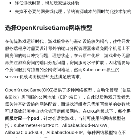
降低游戏时延，增加玩家游戏体验
去掉不必要的网关或代理，节约资源成本的同时简化技术架构
选择OpenKruiseGame网络模型
在传统游戏运维时代，游戏服业务与基础设施较为耦合，往往开发
服务端程序时需要设计额外的端口分配管理器来避免同个机器上不
同房间的端口冲突问题。理想状态，在云原生化后，游戏业务无需
再关注游戏房间的端口分配问题，房间服可水平扩展，因此需要每
个房间服拥有独自的公网访问地址，然而Kubernetes原生的
service负载均衡模型却无法满足该需求。
OpenKruiseGame(OKG)提供了多种网络模型，自动化管理（创建
&回收）房间服的公网地址（EIP+端口），自此以后游戏开发者无
需关注基础设施的网络配置，而游戏运维者只需填写简单的参数就
可以高效部署并自动化管理房间服网络。在OKG的模式下，
每个房
间服对应一个pod
，针对会话类游戏，当前可使用的网络模型包
括：Kubernetes-HostPort、AlibabaCloud-NATGW、
AlibabaCloud-SLB、AlibabaCloud-EIP。每种网络模型特点不