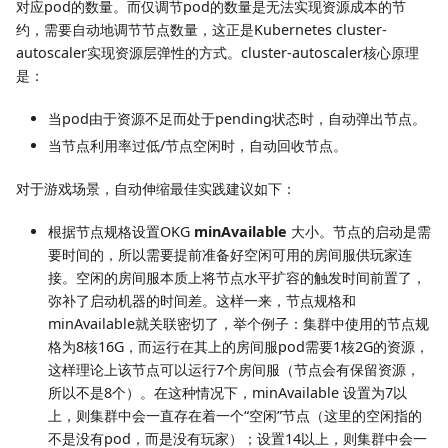
对应pod的数量。而仅调节pod的数量是无法实现资源成本的节
约，需要自动地调节节点数量，这正是Kubernetes cluster-
autoscaler实现资源层弹性的方式。cluster-autoscaler核心原理
是：
当pod由于资源不足而处于pending状态时，自动弹出节点。
当节点利用率过低/节点空闲时，自动回收节点。
对于游戏场景，自动伸缩最佳实践建议如下：
根据节点规格设置OKG
minAvailable
大小。节点的启动是需
要时间的，所以需要提前准备好空闲可用的房间服供玩家连
接。空闲的房间服本质上将节点水平扩容的触发时间前置了，
弥补了启动机器的时间差。这样一来，节点规格和
minAvailable就关联密切了，举个例子：集群中使用的节点规
格为8核16G，而运行在其上的房间服pod需要1核2G的资源，
这样理论上该节点可以运行7个房间服（节点会有保留资源，
所以不是8个）。在这种情况下，minAvailable 设置为7以
上，则集群中会一直存在着一个“空闲”节点（这里的空闲指的
不是没有pod，而是没有玩家）；设置14以上，则集群中会一