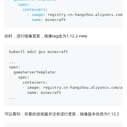
spec
:
containers
:
-
image
:
 registry.cn
-
hangzhou.aliyuncs.com/a
name
:
 minecraft
此时，进行镜像更新，镜像tag改为1.12.2-new
kubectl edit gss minecraft
..
.
spec:
  gameServerTemplate:
    spec:
      containers:
      - image: registry.cn-hangzhou.aliyuncs.com/acs
        name: minecraft
..
.
可以看到，存量的游戏服并没有进行更新，镜像版本依然为1.12.2