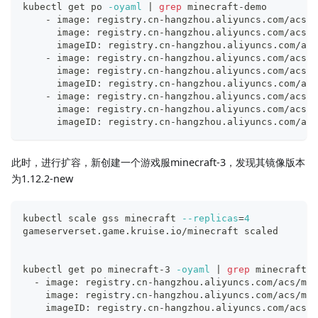
kubectl get po 
-oyaml
|
grep
 minecraft-demo
    - image: registry.cn-hangzhou.aliyuncs.com/acs/m
      image: registry.cn-hangzhou.aliyuncs.com/acs/m
      imageID: registry.cn-hangzhou.aliyuncs.com/acs
    - image: registry.cn-hangzhou.aliyuncs.com/acs/m
      image: registry.cn-hangzhou.aliyuncs.com/acs/m
      imageID: registry.cn-hangzhou.aliyuncs.com/acs
    - image: registry.cn-hangzhou.aliyuncs.com/acs/m
      image: registry.cn-hangzhou.aliyuncs.com/acs/m
      imageID: registry.cn-hangzhou.aliyuncs.com/acs
此时，进行扩容，新创建一个游戏服minecraft-3，发现其镜像版本
为1.12.2-new
kubectl scale gss minecraft 
--replicas
=
4
gameserverset.game.kruise.io/minecraft scaled
kubectl get po minecraft-3 
-oyaml
|
grep
 minecraft-d
  - image: registry.cn-hangzhou.aliyuncs.com/acs/min
    image: registry.cn-hangzhou.aliyuncs.com/acs/min
    imageID: registry.cn-hangzhou.aliyuncs.com/acs/m