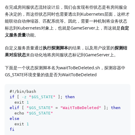
在完成房间服状态流转设计后，我们会发现有些状态是有房间服业
务决定的，而这些状态同时也需要透出到Kubernetes层面，这样才
能联动自动伸缩器、匹配系统等。因此，需要一种机制将业务状态
标志到Kubernetes对象上，也就是GameServer上，而这就是
自定
义服务质量
功能。
自定义服务质量通过
执行探测脚本
的结果，以及用户设置的
探测结
果对应状态
来自动化地将房间服状态标记到GameServer上。
下面是一个状态探测脚本名为waitToBeDeleted.sh，探测容器中
GS_STATE环境变量的值是否为WaitToBeDeleted
#!/bin/bash
if
[
-z
"
$GS_STATE
"
]
;
then
exit
1
elif
[
"
$GS_STATE
"
=
"WaitToBeDeleted"
]
;
then
echo
"
$GS_STATE
"
else
exit
1
fi