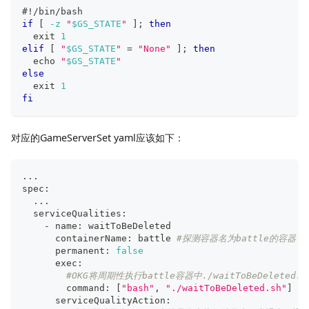
#!/bin/bash
if
[
-z
"
$GS_STATE
"
]
;
then
exit
1
elif
[
"
$GS_STATE
"
=
"None"
]
;
then
echo
"
$GS_STATE
"
else
exit
1
fi
对应的GameServerSet yaml应该如下：
..
.
spec:
..
.
  serviceQualities: 
    - name: waitToBeDeleted
      containerName: battle 
#探测容器名为battle的容器
      permanent: 
false
      exec:
#OKG将周期性执行battle容器中./waitToBeDele
        command: 
[
"bash"
, 
"./waitToBeDeleted.sh"
]
      serviceQualityAction: