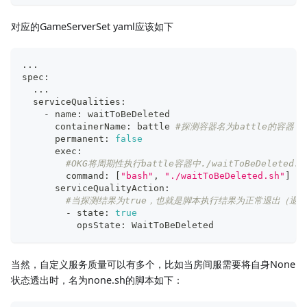
对应的GameServerSet yaml应该如下
..
.
spec:
..
.
  serviceQualities: 
    - name: waitToBeDeleted
      containerName: battle 
#探测容器名为battle的容器
      permanent: 
false
      exec:
#OKG将周期性执行battle容器中./waitToBeDele
        command: 
[
"bash"
, 
"./waitToBeDeleted.sh"
]
      serviceQualityAction:
#当探测结果为true，也就是脚本执行结果为正常退出（退出码为0）时
        - state: 
true
          opsState: WaitToBeDeleted
当然，自定义服务质量可以有多个，比如当房间服需要将自身None
状态透出时，名为none.sh的脚本如下：