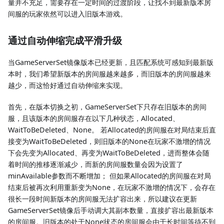
量并不充足，需要存在一定时间的过渡阶段，让找不到最新版本房
间服的玩家依然可以进入旧版本游戏。
通过自动伸缩完成平滑升级
当GameServerSet镜像版本已经更新，且匹配系统可感知到最新版
本时，我们希望新版本的房间服越来越多，而旧版本的房间服越来
越少，而这恰好通过自动伸缩来实现。
首先，在版本切换之初，GameServerSet下只存在旧版本的房间
服，且该版本的房间服存在以下几种状态，Allocated、
WaitToBeDeleted、None。 若Allocated的房间服在对局结束后直
接变为WaitToBeDeleted，则旧版本的None在玩家不激增的情况
下会先变为Allocated、再变为WaitToBeDeleted，进而整体会随
着时间的推移逐渐减少，而新的房间服数量会因为设置了
minAvailable参数而不断增加； 但如果Allocated的房间服在对局
结束后被再次利用重新变为None，在玩家不激增的情况下，会存在
很长一段时间新版本的房间服无法扩容出来，所以建议在更新
GameServerSet镜像后手动调大其副本数量，直接扩容出最新版本
的房间服。旧版本的处于None状态的房间服会由于长时间等待不到