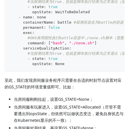
#当探测结果为true，也就是脚本执行结果为正常退出（退出码为0）时
        - state: 
true
          opsState: WaitToBeDeleted
    - name: none
      containerName: battle 
#探测容器名为battle的容器
      permanent: 
false
      exec:
#OKG将周期性执行battle容器中./none.sh脚本（
        command: 
[
"bash"
, 
"./none.sh"
]
      serviceQualityAction:
#当探测结果为true，也就是脚本执行结果为正常退出（退出码为0
        - state: 
true
          opsState: None
至此，我们发现房间服业务程序只需要在合适的时刻节点设置对应
的GS_STATE的环境变量值即可。比如：
当房间服刚刚拉起，设置GS_STATE=None；
当房间服有玩家进入，设置GS_STATE=Allocated（尽管不需
要透出到opsState，但依然可以做状态变迁，避免自身状态与
在Kubernetes显示的不一致）；
当房间服对局结束，再设置GS_STATE=None；