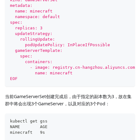
metadata:
  name: minecraft
  namespace: default
spec:
  replicas: 3
  updateStrategy:
    rollingUpdate:
      podUpdatePolicy: InPlaceIfPossible
  gameServerTemplate:
    spec:
      containers:
        - image: registry.cn-hangzhou.aliyuncs.com/a
          name: minecraft
EOF
当前GameServerSet创建完成后，由于指定的副本数为3，故在集
群中将会出现3个GameServer，以及对应的3个Pod：
kubectl get gss
NAME        AGE
minecraft   9s