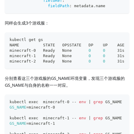
fieldRef
:
fieldPath
:
 metadata.name
同样会生成3个游戏服：
kubectl get gs
NAME          STATE   OPSSTATE   DP    UP    AGE
minecraft-0   Ready   None       
0
0
     31s
minecraft-1   Ready   None       
0
0
     31s
minecraft-2   Ready   None       
0
0
     31s
分别查看这三个游戏服的GS_NAME环境变量，发现三个游戏服的
GS_NAME与自身的名称一一对应。
kubectl 
exec
  minecraft-0 -- 
env
|
grep
 GS_NAME
GS_NAME
=
minecraft-0
kubectl 
exec
  minecraft-1 -- 
env
|
grep
 GS_NAME
GS_NAME
=
minecraft-1