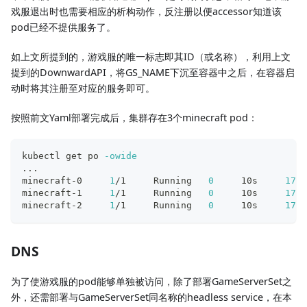
戏服退出时也需要相应的析构动作，反注册以便accessor知道该
pod已经不提供服务了。
如上文所提到的，游戏服的唯一标志即其ID（或名称），利用上文
提到的DownwardAPI，将GS_NAME下沉至容器中之后，在容器启
动时将其注册至对应的服务即可。
按照前文Yaml部署完成后，集群存在3个minecraft pod：
kubectl get po 
-owide
..
.
minecraft-0     
1
/1     Running   
0
     10s     
172.
minecraft-1     
1
/1     Running   
0
     10s     
172.
minecraft-2     
1
/1     Running   
0
     10s     
172.
DNS
为了使游戏服的pod能够单独被访问，除了部署GameServerSet之
外，还需部署与GameServerSet同名称的headless service，在本