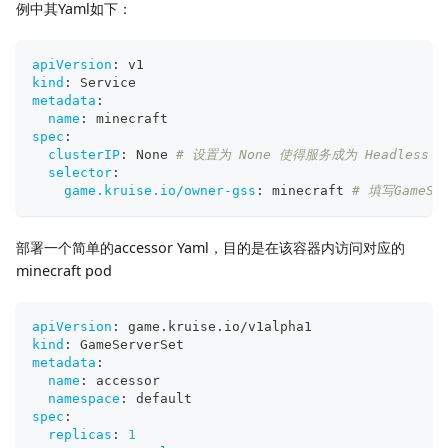
例中其Yaml如下：
apiVersion
:
 v1
kind
:
 Service
metadata
:
name
:
 minecraft
spec
:
clusterIP
:
 None 
# 设置为 None 使得服务成为 Headless
selector
:
game.kruise.io/owner-gss
:
 minecraft 
# 填写GameSe
部署一个简单的accessor Yaml，目的是在该容器内访问对应的
minecraft pod
apiVersion
:
 game.kruise.io/v1alpha1
kind
:
 GameServerSet
metadata
:
name
:
 accessor
namespace
:
 default
spec
:
replicas
:
1