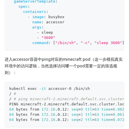
gameServerTemplate
:
spec
:
containers
:
-
image
:
 busybox
name
:
 accessor
args
:
-
 sleep
-
"3600"
command
:
[
"/bin/sh"
,
"-c"
,
"sleep 3600"
]
进入accessor容器中ping对应的minecraft pod（这一步模拟真实
环境中的访问逻辑，当然选择访问哪一个pod需要一定的筛选规
则）：
kubectl 
exec
-it
 accessor-0 /bin/sh
/ 
# 
/ 
# ping minecraft-2.minecraft.default.svc.cluster.l
PING minecraft-2.minecraft.default.svc.cluster.local
64
 bytes from 
172.16
.0.12: 
seq
=
0
ttl
=
63
time
=
0.082
 m
64
 bytes from 
172.16
.0.12: 
seq
=
1
ttl
=
63
time
=
0.061
 m
64
 bytes from 
172.16
.0.12: 
seq
=
2
ttl
=
63
time
=
0.072
 m