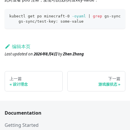
kubectl get po minecraft-0 
-oyaml
|
grep
 gs-sync
    gs-sync/test-key: some-value
编辑本页
Last updated
on
2026年8月4日
by
Zhen Zhang
上一篇
下一篇
设计理念
游戏服状态
Documentation
Getting Started