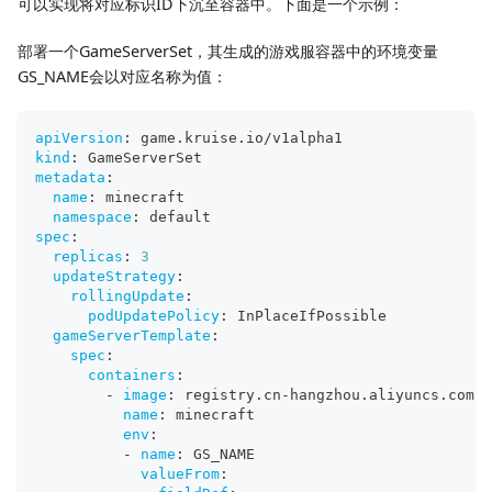
可以实现将对应标识ID下沉至容器中。下面是一个示例：
部署一个GameServerSet，其生成的游戏服容器中的环境变量
GS_NAME会以对应名称为值：
apiVersion
:
 game.kruise.io/v1alpha1
kind
:
 GameServerSet
metadata
:
name
:
 minecraft
namespace
:
 default
spec
:
replicas
:
3
updateStrategy
:
rollingUpdate
:
podUpdatePolicy
:
 InPlaceIfPossible
gameServerTemplate
:
spec
:
containers
:
-
image
:
 registry.cn
-
hangzhou.aliyuncs.com/a
name
:
 minecraft
env
:
-
name
:
 GS_NAME
valueFrom
: