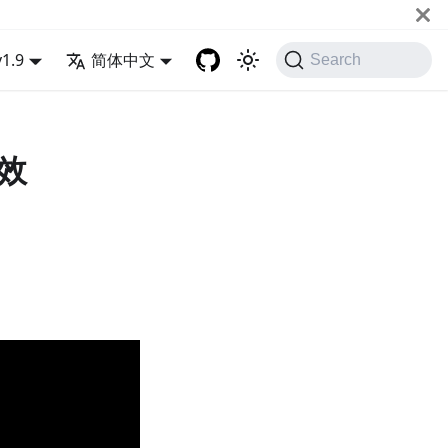
v1.9
简体中文
Search
提效